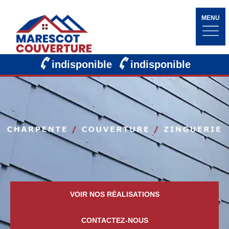
MENU
indisponible
indisponible
VOIR NOS RÉALISATIONS
CONTACTEZ-NOUS