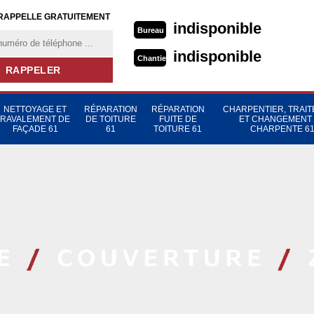
RAPPELLE GRATUITEMENT
indisponible
Bureau
indisponible
Chantier
NETTOYAGE ET
RÉPARATION
RÉPARATION
CHARPENTIER, TRAI
RAVALEMENT DE
DE TOITURE
FUITE DE
ET CHANGEMENT
FAÇADE 61
61
TOITURE 61
CHARPENTE 6