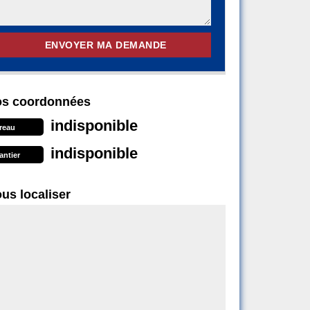
s coordonnées
indisponible
reau
indisponible
antier
us localiser