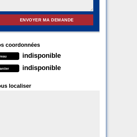
s coordonnées
indisponible
reau
indisponible
antier
us localiser