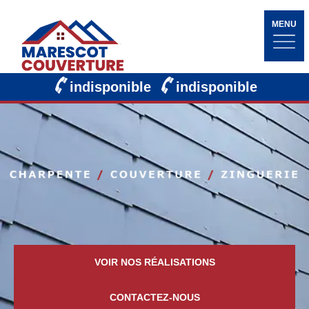
MENU
indisponible
indisponible
VOIR NOS RÉALISATIONS
CONTACTEZ-NOUS