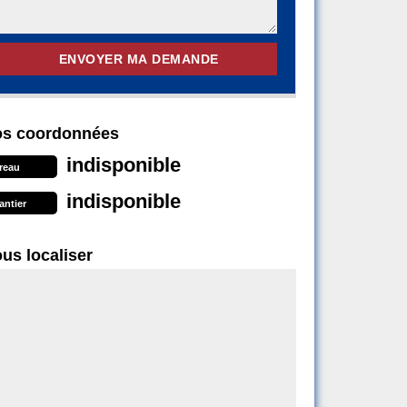
s coordonnées
indisponible
reau
indisponible
antier
us localiser