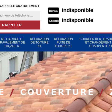
RAPPELLE GRATUITEMENT
indisponible
Bureau
indisponible
Chantier
NETTOYAGE ET
RÉPARATION
RÉPARATION
CHARPENTIER, TRAI
RAVALEMENT DE
DE TOITURE
FUITE DE
ET CHANGEMENT
FAÇADE 61
61
TOITURE 61
CHARPENTE 6