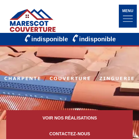
MENU
indisponible
indisponible
VOIR NOS RÉALISATIONS
CONTACTEZ-NOUS