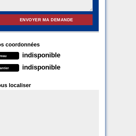
s coordonnées
indisponible
reau
indisponible
antier
us localiser