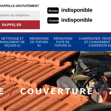
RAPPELLE GRATUITEMENT
indisponible
Bureau
indisponible
Chantier
NETTOYAGE ET
RÉPARATION
RÉPARATION
CHARPENTIER, TRAI
RAVALEMENT DE
DE TOITURE
FUITE DE
ET CHANGEMENT
FAÇADE 61
61
TOITURE 61
CHARPENTE 6