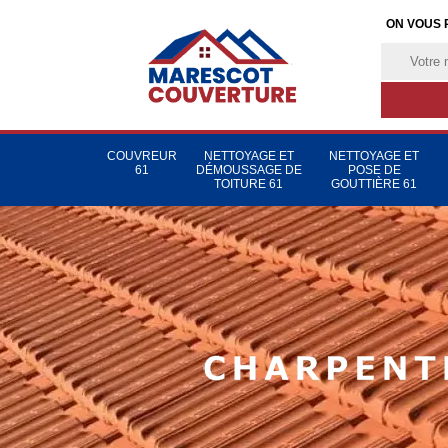
ON VOUS 
COUVREUR
NETTOYAGE ET
NETTOYAGE ET
61
DÉMOUSSAGE DE
POSE DE
TOITURE 61
GOUTTIÈRE 61