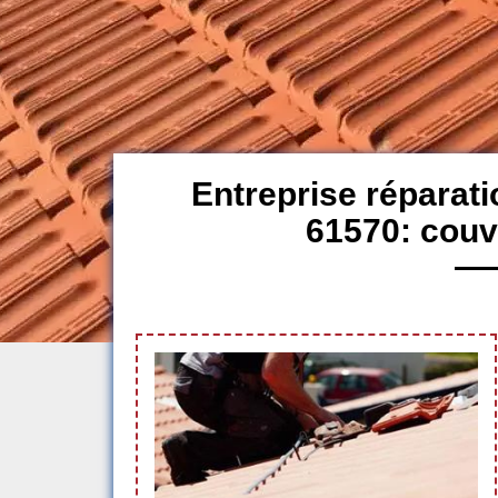
Entreprise réparati
61570: couv