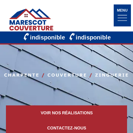
MENU
indisponible
indisponible
VOIR NOS RÉALISATIONS
CONTACTEZ-NOUS