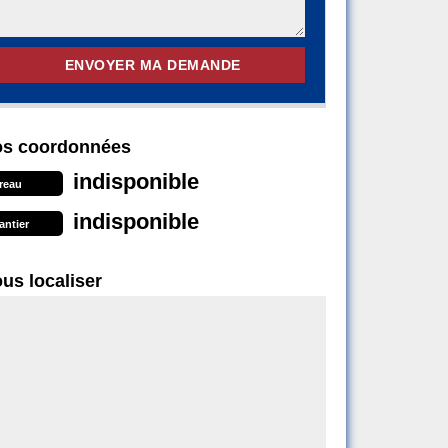
s coordonnées
indisponible
reau
indisponible
antier
us localiser