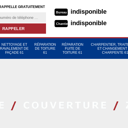
RAPPELLE GRATUITEMENT
indisponible
Bureau
indisponible
Chantier
NETTOYAGE ET
RÉPARATION
RÉPARATION
CHARPENTIER, TRAI
RAVALEMENT DE
DE TOITURE
FUITE DE
ET CHANGEMENT
FAÇADE 61
61
TOITURE 61
CHARPENTE 6