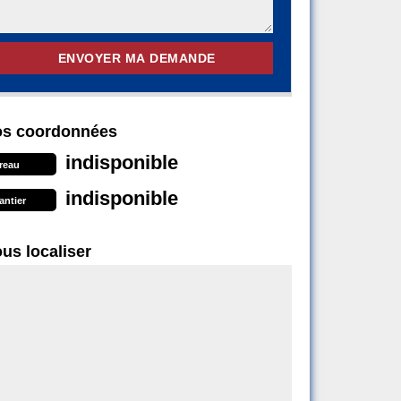
s coordonnées
indisponible
reau
indisponible
antier
us localiser