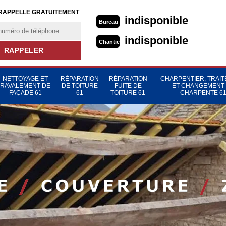
RAPPELLE GRATUITEMENT
indisponible
Bureau
indisponible
Chantier
NETTOYAGE ET
RÉPARATION
RÉPARATION
CHARPENTIER, TRAI
RAVALEMENT DE
DE TOITURE
FUITE DE
ET CHANGEMENT
FAÇADE 61
61
TOITURE 61
CHARPENTE 6