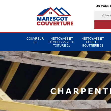
ON VOUS 
COUVREUR
NETTOYAGE ET
NETTOYAGE ET
61
DÉMOUSSAGE DE
POSE DE
TOITURE 61
GOUTTIÈRE 61