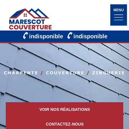
MENU
indisponible
indisponible
VOIR NOS RÉALISATIONS
CONTACTEZ-NOUS