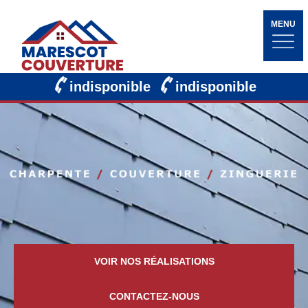
MENU
indisponible
indisponible
VOIR NOS RÉALISATIONS
CONTACTEZ-NOUS