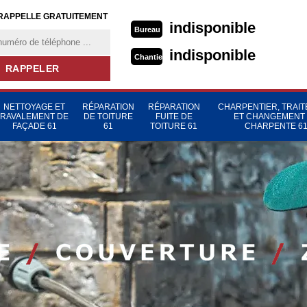
RAPPELLE GRATUITEMENT
indisponible
Bureau
indisponible
Chantier
NETTOYAGE ET
RÉPARATION
RÉPARATION
CHARPENTIER, TRAI
RAVALEMENT DE
DE TOITURE
FUITE DE
ET CHANGEMENT
FAÇADE 61
61
TOITURE 61
CHARPENTE 6