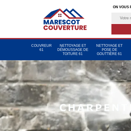
ON VOUS 
COUVREUR
NETTOYAGE ET
NETTOYAGE ET
61
DÉMOUSSAGE DE
POSE DE
TOITURE 61
GOUTTIÈRE 61