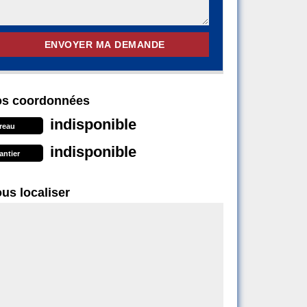
s coordonnées
indisponible
reau
indisponible
antier
us localiser